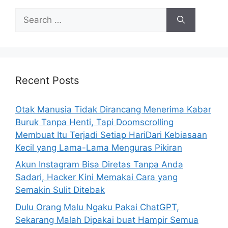
S
e
a
r
c
h
Recent Posts
f
o
Otak Manusia Tidak Dirancang Menerima Kabar
r
Buruk Tanpa Henti, Tapi Doomscrolling
:
Membuat Itu Terjadi Setiap HariDari Kebiasaan
Kecil yang Lama-Lama Menguras Pikiran
Akun Instagram Bisa Diretas Tanpa Anda
Sadari, Hacker Kini Memakai Cara yang
Semakin Sulit Ditebak
Dulu Orang Malu Ngaku Pakai ChatGPT,
Sekarang Malah Dipakai buat Hampir Semua