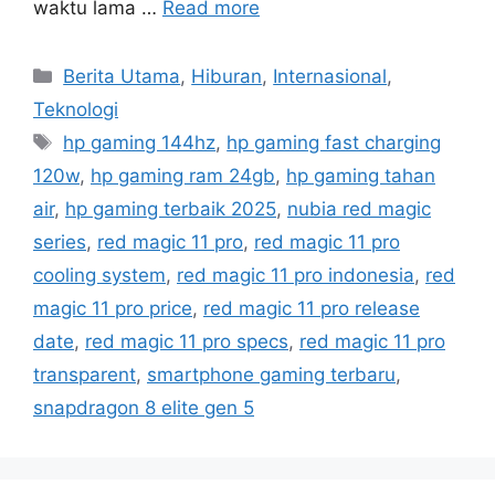
waktu lama …
Read more
C
Berita Utama
,
Hiburan
,
Internasional
,
a
Teknologi
t
T
hp gaming 144hz
,
hp gaming fast charging
e
a
120w
,
hp gaming ram 24gb
,
hp gaming tahan
g
g
air
,
hp gaming terbaik 2025
,
nubia red magic
o
s
r
series
,
red magic 11 pro
,
red magic 11 pro
i
cooling system
,
red magic 11 pro indonesia
,
red
e
magic 11 pro price
,
red magic 11 pro release
s
date
,
red magic 11 pro specs
,
red magic 11 pro
transparent
,
smartphone gaming terbaru
,
snapdragon 8 elite gen 5