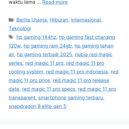
waktu lama …
Read more
C
Berita Utama
,
Hiburan
,
Internasional
,
a
Teknologi
t
T
hp gaming 144hz
,
hp gaming fast charging
e
a
120w
,
hp gaming ram 24gb
,
hp gaming tahan
g
g
air
,
hp gaming terbaik 2025
,
nubia red magic
o
s
r
series
,
red magic 11 pro
,
red magic 11 pro
i
cooling system
,
red magic 11 pro indonesia
,
red
e
magic 11 pro price
,
red magic 11 pro release
s
date
,
red magic 11 pro specs
,
red magic 11 pro
transparent
,
smartphone gaming terbaru
,
snapdragon 8 elite gen 5