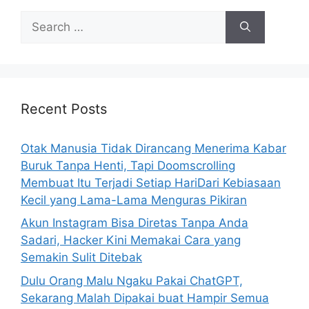
S
e
a
r
c
h
Recent Posts
f
o
Otak Manusia Tidak Dirancang Menerima Kabar
r
Buruk Tanpa Henti, Tapi Doomscrolling
:
Membuat Itu Terjadi Setiap HariDari Kebiasaan
Kecil yang Lama-Lama Menguras Pikiran
Akun Instagram Bisa Diretas Tanpa Anda
Sadari, Hacker Kini Memakai Cara yang
Semakin Sulit Ditebak
Dulu Orang Malu Ngaku Pakai ChatGPT,
Sekarang Malah Dipakai buat Hampir Semua