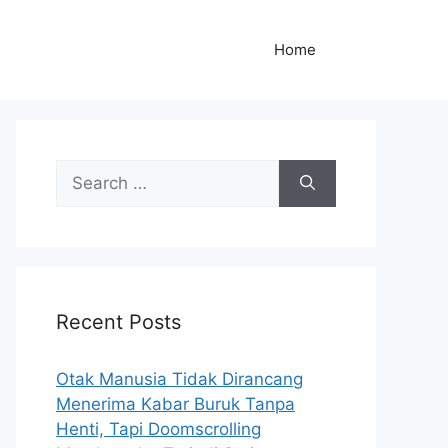
Home
S
e
a
r
c
h
Recent Posts
f
o
r
Otak Manusia Tidak Dirancang
:
Menerima Kabar Buruk Tanpa
Henti, Tapi Doomscrolling