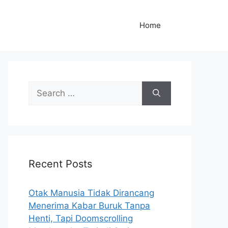
Home
S
e
a
r
c
h
Recent Posts
f
o
r
Otak Manusia Tidak Dirancang
:
Menerima Kabar Buruk Tanpa
Henti, Tapi Doomscrolling