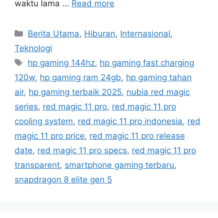
waktu lama …
Read more
C
Berita Utama
,
Hiburan
,
Internasional
,
a
Teknologi
t
T
hp gaming 144hz
,
hp gaming fast charging
e
a
120w
,
hp gaming ram 24gb
,
hp gaming tahan
g
g
air
,
hp gaming terbaik 2025
,
nubia red magic
o
s
r
series
,
red magic 11 pro
,
red magic 11 pro
i
cooling system
,
red magic 11 pro indonesia
,
red
e
magic 11 pro price
,
red magic 11 pro release
s
date
,
red magic 11 pro specs
,
red magic 11 pro
transparent
,
smartphone gaming terbaru
,
snapdragon 8 elite gen 5