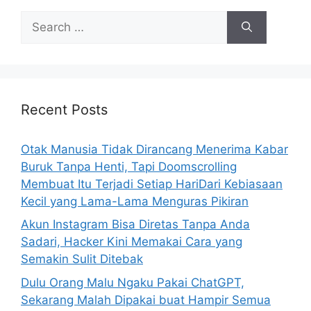
S
e
a
r
c
h
Recent Posts
f
o
Otak Manusia Tidak Dirancang Menerima Kabar
r
Buruk Tanpa Henti, Tapi Doomscrolling
:
Membuat Itu Terjadi Setiap HariDari Kebiasaan
Kecil yang Lama-Lama Menguras Pikiran
Akun Instagram Bisa Diretas Tanpa Anda
Sadari, Hacker Kini Memakai Cara yang
Semakin Sulit Ditebak
Dulu Orang Malu Ngaku Pakai ChatGPT,
Sekarang Malah Dipakai buat Hampir Semua