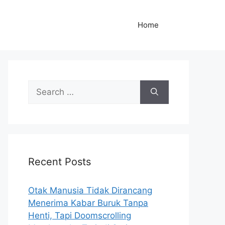
Home
S
e
a
r
c
h
Recent Posts
f
o
r
Otak Manusia Tidak Dirancang
:
Menerima Kabar Buruk Tanpa
Henti, Tapi Doomscrolling