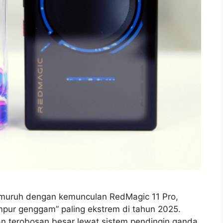
muruh dengan kemunculan RedMagic 11 Pro,
mpur genggam” paling ekstrem di tahun 2025.
 terobosan besar lewat sistem pendingin ganda