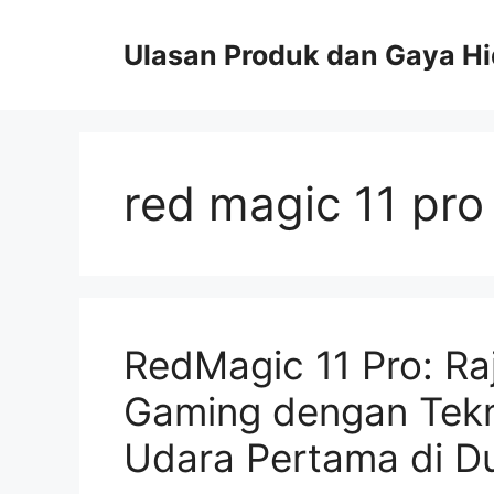
Skip
to
Ulasan Produk dan Gaya H
content
red magic 11 pro
RedMagic 11 Pro: R
Gaming dengan Tekno
Udara Pertama di D