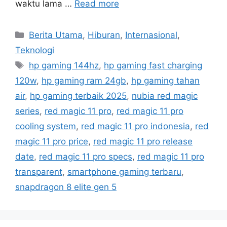
waktu lama …
Read more
C
Berita Utama
,
Hiburan
,
Internasional
,
a
Teknologi
t
T
hp gaming 144hz
,
hp gaming fast charging
e
a
120w
,
hp gaming ram 24gb
,
hp gaming tahan
g
g
air
,
hp gaming terbaik 2025
,
nubia red magic
o
s
r
series
,
red magic 11 pro
,
red magic 11 pro
i
cooling system
,
red magic 11 pro indonesia
,
red
e
magic 11 pro price
,
red magic 11 pro release
s
date
,
red magic 11 pro specs
,
red magic 11 pro
transparent
,
smartphone gaming terbaru
,
snapdragon 8 elite gen 5