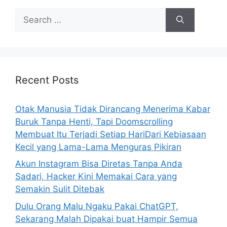
S
e
a
r
c
h
Recent Posts
f
o
Otak Manusia Tidak Dirancang Menerima Kabar
r
Buruk Tanpa Henti, Tapi Doomscrolling
:
Membuat Itu Terjadi Setiap HariDari Kebiasaan
Kecil yang Lama-Lama Menguras Pikiran
Akun Instagram Bisa Diretas Tanpa Anda
Sadari, Hacker Kini Memakai Cara yang
Semakin Sulit Ditebak
Dulu Orang Malu Ngaku Pakai ChatGPT,
Sekarang Malah Dipakai buat Hampir Semua