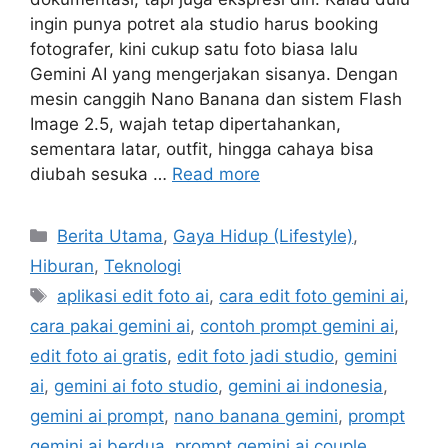
ingin punya potret ala studio harus booking
fotografer, kini cukup satu foto biasa lalu
Gemini AI yang mengerjakan sisanya. Dengan
mesin canggih Nano Banana dan sistem Flash
Image 2.5, wajah tetap dipertahankan,
sementara latar, outfit, hingga cahaya bisa
diubah sesuka …
Read more
C
Berita Utama
,
Gaya Hidup (Lifestyle)
,
a
Hiburan
,
Teknologi
t
T
aplikasi edit foto ai
,
cara edit foto gemini ai
,
e
a
cara pakai gemini ai
,
contoh prompt gemini ai
,
g
g
edit foto ai gratis
,
edit foto jadi studio
,
gemini
o
s
r
ai
,
gemini ai foto studio
,
gemini ai indonesia
,
i
gemini ai prompt
,
nano banana gemini
,
prompt
e
gemini ai berdua
,
prompt gemini ai couple
,