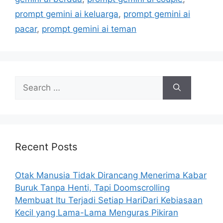
s
prompt gemini ai keluarga
,
prompt gemini ai
pacar
,
prompt gemini ai teman
S
e
a
r
c
h
Recent Posts
f
o
Otak Manusia Tidak Dirancang Menerima Kabar
r
Buruk Tanpa Henti, Tapi Doomscrolling
:
Membuat Itu Terjadi Setiap HariDari Kebiasaan
Kecil yang Lama-Lama Menguras Pikiran