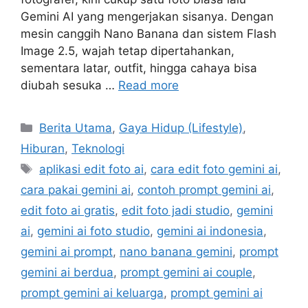
Gemini AI yang mengerjakan sisanya. Dengan
mesin canggih Nano Banana dan sistem Flash
Image 2.5, wajah tetap dipertahankan,
sementara latar, outfit, hingga cahaya bisa
diubah sesuka …
Read more
C
Berita Utama
,
Gaya Hidup (Lifestyle)
,
a
Hiburan
,
Teknologi
t
T
aplikasi edit foto ai
,
cara edit foto gemini ai
,
e
a
cara pakai gemini ai
,
contoh prompt gemini ai
,
g
g
edit foto ai gratis
,
edit foto jadi studio
,
gemini
o
s
r
ai
,
gemini ai foto studio
,
gemini ai indonesia
,
i
gemini ai prompt
,
nano banana gemini
,
prompt
e
gemini ai berdua
,
prompt gemini ai couple
,
s
prompt gemini ai keluarga
,
prompt gemini ai