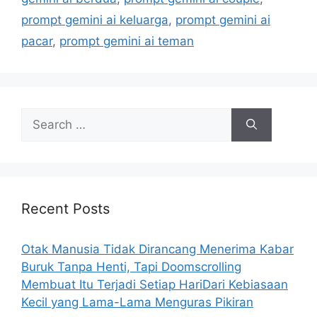
s
prompt gemini ai keluarga
,
prompt gemini ai
pacar
,
prompt gemini ai teman
S
e
a
r
c
h
Recent Posts
f
o
Otak Manusia Tidak Dirancang Menerima Kabar
r
Buruk Tanpa Henti, Tapi Doomscrolling
:
Membuat Itu Terjadi Setiap HariDari Kebiasaan
Kecil yang Lama-Lama Menguras Pikiran