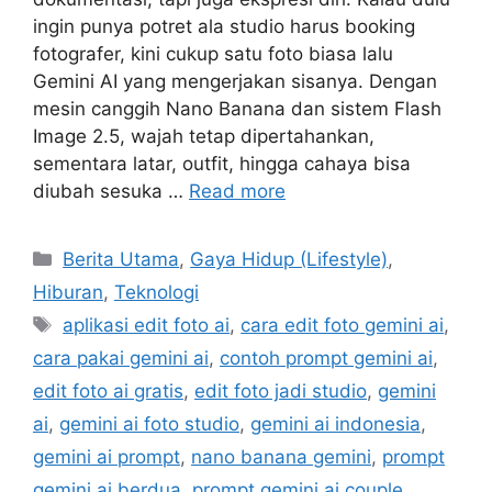
ingin punya potret ala studio harus booking
fotografer, kini cukup satu foto biasa lalu
Gemini AI yang mengerjakan sisanya. Dengan
mesin canggih Nano Banana dan sistem Flash
Image 2.5, wajah tetap dipertahankan,
sementara latar, outfit, hingga cahaya bisa
diubah sesuka …
Read more
C
Berita Utama
,
Gaya Hidup (Lifestyle)
,
a
Hiburan
,
Teknologi
t
T
aplikasi edit foto ai
,
cara edit foto gemini ai
,
e
a
cara pakai gemini ai
,
contoh prompt gemini ai
,
g
g
edit foto ai gratis
,
edit foto jadi studio
,
gemini
o
s
r
ai
,
gemini ai foto studio
,
gemini ai indonesia
,
i
gemini ai prompt
,
nano banana gemini
,
prompt
e
gemini ai berdua
,
prompt gemini ai couple
,