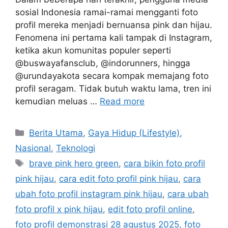
sosial Indonesia ramai-ramai mengganti foto
profil mereka menjadi bernuansa pink dan hijau.
Fenomena ini pertama kali tampak di Instagram,
ketika akun komunitas populer seperti
@buswayafansclub, @indorunners, hingga
@urundayakota secara kompak memajang foto
profil seragam. Tidak butuh waktu lama, tren ini
kemudian meluas …
Read more
C
Berita Utama
,
Gaya Hidup (Lifestyle)
,
a
Nasional
,
Teknologi
t
T
brave pink hero green
,
cara bikin foto profil
e
a
pink hijau
,
cara edit foto profil pink hijau
,
cara
g
g
ubah foto profil instagram pink hijau
,
cara ubah
o
s
r
foto profil x pink hijau
,
edit foto profil online
,
i
foto profil demonstrasi 28 agustus 2025
,
foto