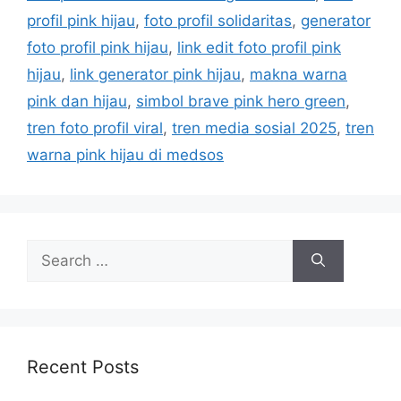
e
profil pink hijau
,
foto profil solidaritas
,
generator
s
foto profil pink hijau
,
link edit foto profil pink
hijau
,
link generator pink hijau
,
makna warna
pink dan hijau
,
simbol brave pink hero green
,
tren foto profil viral
,
tren media sosial 2025
,
tren
warna pink hijau di medsos
S
e
a
r
c
h
Recent Posts
f