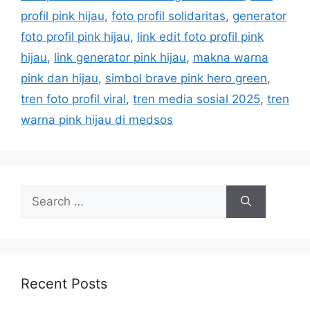
e
profil pink hijau
,
foto profil solidaritas
,
generator
s
foto profil pink hijau
,
link edit foto profil pink
hijau
,
link generator pink hijau
,
makna warna
pink dan hijau
,
simbol brave pink hero green
,
tren foto profil viral
,
tren media sosial 2025
,
tren
warna pink hijau di medsos
S
e
a
r
c
h
Recent Posts
f