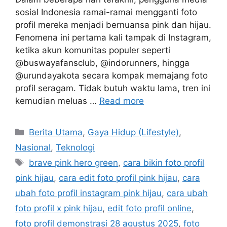
sosial Indonesia ramai-ramai mengganti foto
profil mereka menjadi bernuansa pink dan hijau.
Fenomena ini pertama kali tampak di Instagram,
ketika akun komunitas populer seperti
@buswayafansclub, @indorunners, hingga
@urundayakota secara kompak memajang foto
profil seragam. Tidak butuh waktu lama, tren ini
kemudian meluas …
Read more
C
Berita Utama
,
Gaya Hidup (Lifestyle)
,
a
Nasional
,
Teknologi
t
T
brave pink hero green
,
cara bikin foto profil
e
a
pink hijau
,
cara edit foto profil pink hijau
,
cara
g
g
ubah foto profil instagram pink hijau
,
cara ubah
o
s
r
foto profil x pink hijau
,
edit foto profil online
,
i
foto profil demonstrasi 28 agustus 2025
,
foto