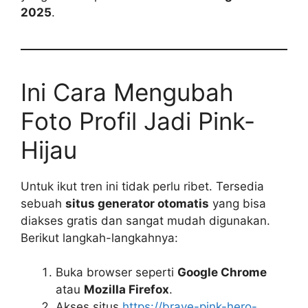
2025
.
Ini Cara Mengubah
Foto Profil Jadi Pink-
Hijau
Untuk ikut tren ini tidak perlu ribet. Tersedia
sebuah
situs generator otomatis
yang bisa
diakses gratis dan sangat mudah digunakan.
Berikut langkah-langkahnya:
Buka browser seperti
Google Chrome
atau
Mozilla Firefox
.
Akses situs
https://brave-pink-hero-