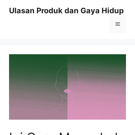
Skip
Ulasan Produk dan Gaya Hidup
to
content
Menu