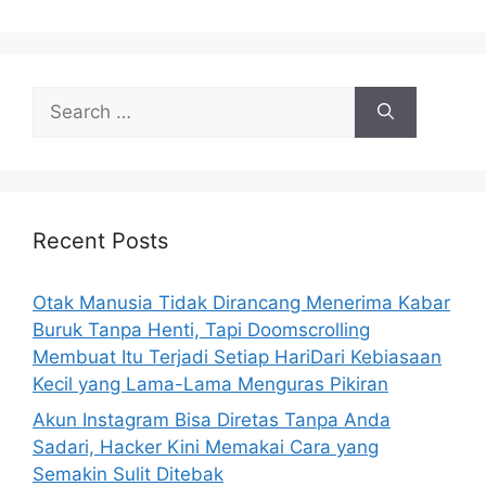
S
e
a
r
c
h
Recent Posts
f
o
Otak Manusia Tidak Dirancang Menerima Kabar
r
Buruk Tanpa Henti, Tapi Doomscrolling
:
Membuat Itu Terjadi Setiap HariDari Kebiasaan
Kecil yang Lama-Lama Menguras Pikiran
Akun Instagram Bisa Diretas Tanpa Anda
Sadari, Hacker Kini Memakai Cara yang
Semakin Sulit Ditebak