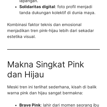
lapangan.
Solidaritas digital
: foto profil menjadi
tanda dukungan kolektif di dunia maya.
Kombinasi faktor teknis dan emosional
menjadikan tren pink-hijau lebih dari sekadar
estetika visual.
Makna Singkat Pink
dan Hijau
Meski tren ini terlihat sederhana, kisah di balik
warna pink dan hijau sangat bermakna:
Brave Pink
: lahir dari momen seorang ibu