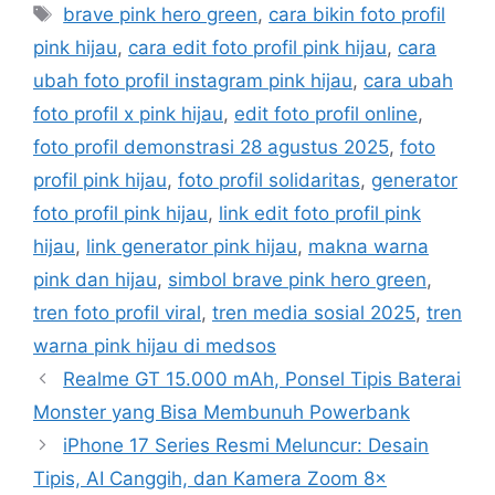
T
brave pink hero green
,
cara bikin foto profil
e
a
pink hijau
,
cara edit foto profil pink hijau
,
cara
g
g
ubah foto profil instagram pink hijau
,
cara ubah
o
s
r
foto profil x pink hijau
,
edit foto profil online
,
i
foto profil demonstrasi 28 agustus 2025
,
foto
e
profil pink hijau
,
foto profil solidaritas
,
generator
s
foto profil pink hijau
,
link edit foto profil pink
hijau
,
link generator pink hijau
,
makna warna
pink dan hijau
,
simbol brave pink hero green
,
tren foto profil viral
,
tren media sosial 2025
,
tren
warna pink hijau di medsos
Realme GT 15.000 mAh, Ponsel Tipis Baterai
Monster yang Bisa Membunuh Powerbank
iPhone 17 Series Resmi Meluncur: Desain
Tipis, AI Canggih, dan Kamera Zoom 8×