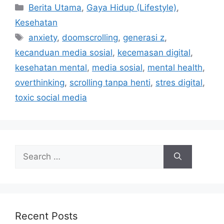
C
Berita Utama
,
Gaya Hidup (Lifestyle)
,
a
Kesehatan
t
T
anxiety
,
doomscrolling
,
generasi z
,
e
a
kecanduan media sosial
,
kecemasan digital
,
g
g
kesehatan mental
,
media sosial
,
mental health
,
o
s
r
overthinking
,
scrolling tanpa henti
,
stres digital
,
i
toxic social media
e
s
S
e
a
r
c
h
Recent Posts