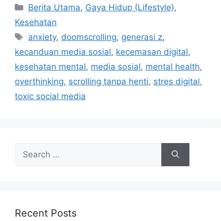
C
Berita Utama
,
Gaya Hidup (Lifestyle)
,
a
Kesehatan
t
T
anxiety
,
doomscrolling
,
generasi z
,
e
a
kecanduan media sosial
,
kecemasan digital
,
g
g
kesehatan mental
,
media sosial
,
mental health
,
o
s
r
overthinking
,
scrolling tanpa henti
,
stres digital
,
i
toxic social media
e
s
S
e
a
r
c
h
Recent Posts