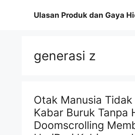
Skip
to
Ulasan Produk dan Gaya H
content
generasi z
Otak Manusia Tidak
Kabar Buruk Tanpa H
Doomscrolling Membu