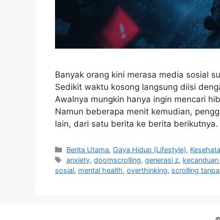
Banyak orang kini merasa media sosial su
Sedikit waktu kosong langsung diisi den
Awalnya mungkin hanya ingin mencari hib
Namun beberapa menit kemudian, penggun
lain, dari satu berita ke berita berikutny
C
Berita Utama
,
Gaya Hidup (Lifestyle)
,
Kesehat
a
T
anxiety
,
doomscrolling
,
generasi z
,
kecanduan 
t
a
sosial
,
mental health
,
overthinking
,
scrolling tanpa
e
g
g
s
o
r
©