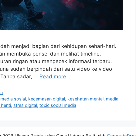
dah menjadi bagian dari kehidupan sehari-hari.
gan membuka ponsel dan melihat timeline.
uran ringan atau mengecek informasi terbaru.
a sudah berpindah dari satu video ke video
a. Tanpa sadar, …
Read more
an
media sosial
,
kecemasan digital
,
kesehatan mental
,
media
 henti
,
stres digital
,
toxic social media
 2026 Ulasan Produk dan Gaya Hidup
• Built with
GeneratePre