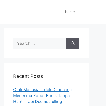
Home
S
e
a
r
c
h
Recent Posts
f
o
r
Otak Manusia Tidak Dirancang
:
Menerima Kabar Buruk Tanpa
Henti, Tapi Doomscrolling