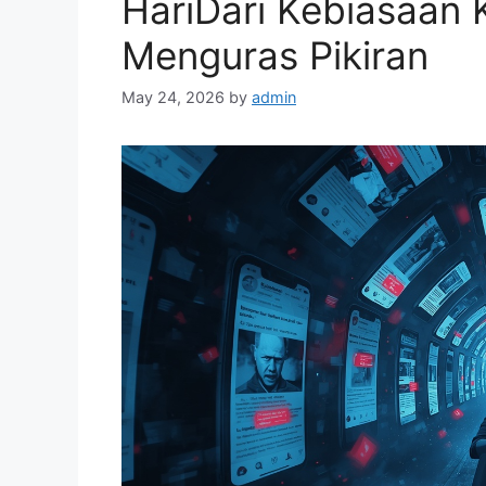
HariDari Kebiasaan
Menguras Pikiran
May 24, 2026
by
admin