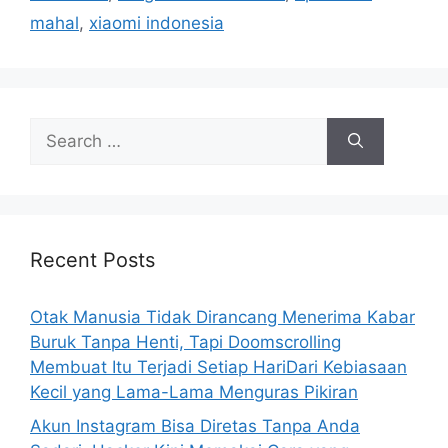
e
mahal
,
xiaomi indonesia
s
S
e
a
r
c
h
Recent Posts
f
o
Otak Manusia Tidak Dirancang Menerima Kabar
r
Buruk Tanpa Henti, Tapi Doomscrolling
:
Membuat Itu Terjadi Setiap HariDari Kebiasaan
Kecil yang Lama-Lama Menguras Pikiran
Akun Instagram Bisa Diretas Tanpa Anda