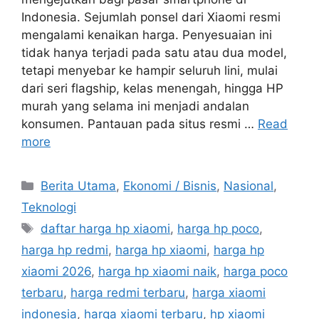
Indonesia. Sejumlah ponsel dari Xiaomi resmi
mengalami kenaikan harga. Penyesuaian ini
tidak hanya terjadi pada satu atau dua model,
tetapi menyebar ke hampir seluruh lini, mulai
dari seri flagship, kelas menengah, hingga HP
murah yang selama ini menjadi andalan
konsumen. Pantauan pada situs resmi …
Read
more
C
Berita Utama
,
Ekonomi / Bisnis
,
Nasional
,
a
Teknologi
t
T
daftar harga hp xiaomi
,
harga hp poco
,
e
a
harga hp redmi
,
harga hp xiaomi
,
harga hp
g
g
xiaomi 2026
,
harga hp xiaomi naik
,
harga poco
o
s
r
terbaru
,
harga redmi terbaru
,
harga xiaomi
i
indonesia
,
harga xiaomi terbaru
,
hp xiaomi