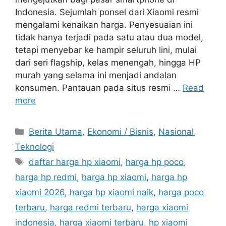
Indonesia. Sejumlah ponsel dari Xiaomi resmi
mengalami kenaikan harga. Penyesuaian ini
tidak hanya terjadi pada satu atau dua model,
tetapi menyebar ke hampir seluruh lini, mulai
dari seri flagship, kelas menengah, hingga HP
murah yang selama ini menjadi andalan
konsumen. Pantauan pada situs resmi …
Read
more
C
Berita Utama
,
Ekonomi / Bisnis
,
Nasional
,
a
Teknologi
t
T
daftar harga hp xiaomi
,
harga hp poco
,
e
a
harga hp redmi
,
harga hp xiaomi
,
harga hp
g
g
xiaomi 2026
,
harga hp xiaomi naik
,
harga poco
o
s
r
terbaru
,
harga redmi terbaru
,
harga xiaomi
i
indonesia
,
harga xiaomi terbaru
,
hp xiaomi