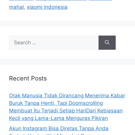
e
mahal
,
xiaomi indonesia
s
S
e
a
r
c
h
Recent Posts
f
o
Otak Manusia Tidak Dirancang Menerima Kabar
r
Buruk Tanpa Henti, Tapi Doomscrolling
:
Membuat Itu Terjadi Setiap HariDari Kebiasaan
Kecil yang Lama-Lama Menguras Pikiran
Akun Instagram Bisa Diretas Tanpa Anda