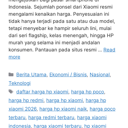
Indonesia. Sejumlah ponsel dari Xiaomi resmi
mengalami kenaikan harga. Penyesuaian ini
tidak hanya terjadi pada satu atau dua model,
tetapi menyebar ke hampir seluruh lini, mulai
dari seri flagship, kelas menengah, hingga HP
murah yang selama ini menjadi andalan
konsumen. Pantauan pada situs resmi …
Read
more
C
Berita Utama
,
Ekonomi / Bisnis
,
Nasional
,
a
Teknologi
t
T
daftar harga hp xiaomi
,
harga hp poco
,
e
a
harga hp redmi
,
harga hp xiaomi
,
harga hp
g
g
xiaomi 2026
,
harga hp xiaomi naik
,
harga poco
o
s
r
terbaru
,
harga redmi terbaru
,
harga xiaomi
i
indonesia
,
harga xiaomi terbaru
,
hp xiaomi