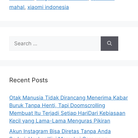
e
mahal
,
xiaomi indonesia
s
S
e
a
r
c
h
Recent Posts
f
o
Otak Manusia Tidak Dirancang Menerima Kabar
r
Buruk Tanpa Henti, Tapi Doomscrolling
:
Membuat Itu Terjadi Setiap HariDari Kebiasaan
Kecil yang Lama-Lama Menguras Pikiran
Akun Instagram Bisa Diretas Tanpa Anda