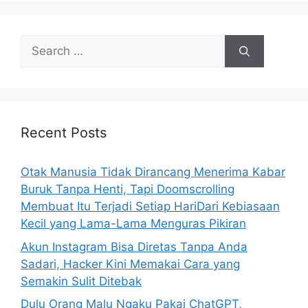
e
s
S
e
a
r
c
h
Recent Posts
f
o
Otak Manusia Tidak Dirancang Menerima Kabar
r
Buruk Tanpa Henti, Tapi Doomscrolling
:
Membuat Itu Terjadi Setiap HariDari Kebiasaan
Kecil yang Lama-Lama Menguras Pikiran
Akun Instagram Bisa Diretas Tanpa Anda
Sadari, Hacker Kini Memakai Cara yang
Semakin Sulit Ditebak
Dulu Orang Malu Ngaku Pakai ChatGPT,