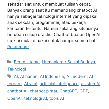
sekadar alat untuk membuat tulisan cepat.
Banyak orang saat itu memandang chatbot AI
hanya sebagai teknologi internet yang dipakai
anak sekolah, programmer, atau pekerja
kantoran tertentu. Namun sekarang situasinya
berubah cukup drastis. Chatbot buatan OpenAI
itu kini mulai dipakai untuk hampir semua hal …
Read more
C
Berita Utama
,
Humaniora / Sosial Budaya
,
a
Teknologi
t
T
AI
,
AI harian
,
AI Indonesia
,
AI modern
,
AI
e
a
terbaru
,
AI viral
,
artificial intelligence
,
asisten AI
,
g
g
chatbot AI
,
chatbot pintar
,
ChatGPT
,
GPT
,
o
s
r
OpenAI
,
teknologi AI
,
tools AI
i