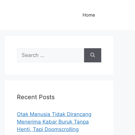
Home
S
e
a
r
c
h
Recent Posts
f
o
r
Otak Manusia Tidak Dirancang
:
Menerima Kabar Buruk Tanpa
Henti, Tapi Doomscrolling