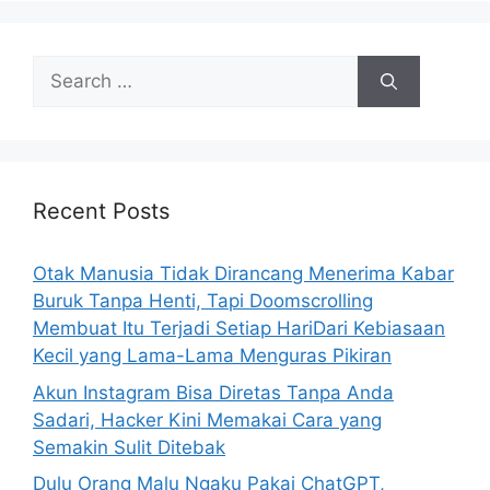
e
s
S
e
a
r
c
h
Recent Posts
f
o
Otak Manusia Tidak Dirancang Menerima Kabar
r
Buruk Tanpa Henti, Tapi Doomscrolling
:
Membuat Itu Terjadi Setiap HariDari Kebiasaan
Kecil yang Lama-Lama Menguras Pikiran
Akun Instagram Bisa Diretas Tanpa Anda
Sadari, Hacker Kini Memakai Cara yang
Semakin Sulit Ditebak
Dulu Orang Malu Ngaku Pakai ChatGPT,