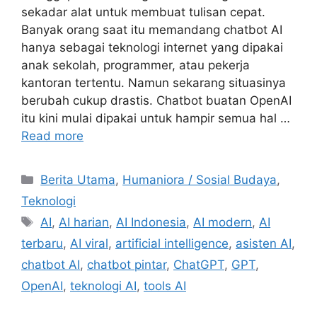
sekadar alat untuk membuat tulisan cepat.
Banyak orang saat itu memandang chatbot AI
hanya sebagai teknologi internet yang dipakai
anak sekolah, programmer, atau pekerja
kantoran tertentu. Namun sekarang situasinya
berubah cukup drastis. Chatbot buatan OpenAI
itu kini mulai dipakai untuk hampir semua hal …
Read more
C
Berita Utama
,
Humaniora / Sosial Budaya
,
a
Teknologi
t
T
AI
,
AI harian
,
AI Indonesia
,
AI modern
,
AI
e
a
terbaru
,
AI viral
,
artificial intelligence
,
asisten AI
,
g
g
chatbot AI
,
chatbot pintar
,
ChatGPT
,
GPT
,
o
s
r
OpenAI
,
teknologi AI
,
tools AI
i