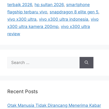
g
terbaik 2026
,
hp sultan 2026
,
smartphone
o
s
r
flagship terbaru vivo
,
snapdragon 8 elite gen 5
,
i
vivo x300 ultra
,
vivo x300 ultra indonesia
,
vivo
e
x300 ultra kamera 200mp
,
vivo x300 ultra
s
review
S
e
a
r
c
h
Recent Posts
f
o
Otak Manusia Tidak Dirancang Menerima Kabar
r