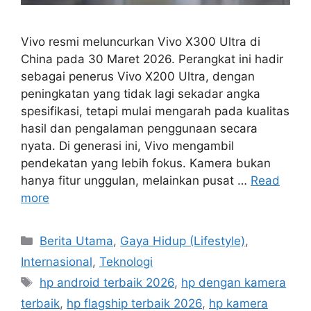
Vivo resmi meluncurkan Vivo X300 Ultra di
China pada 30 Maret 2026. Perangkat ini hadir
sebagai penerus Vivo X200 Ultra, dengan
peningkatan yang tidak lagi sekadar angka
spesifikasi, tetapi mulai mengarah pada kualitas
hasil dan pengalaman penggunaan secara
nyata. Di generasi ini, Vivo mengambil
pendekatan yang lebih fokus. Kamera bukan
hanya fitur unggulan, melainkan pusat …
Read
more
C
Berita Utama
,
Gaya Hidup (Lifestyle)
,
a
Internasional
,
Teknologi
t
T
hp android terbaik 2026
,
hp dengan kamera
e
a
terbaik
,
hp flagship terbaik 2026
,
hp kamera
g