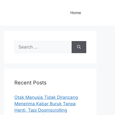
Home
S
e
a
r
c
h
Recent Posts
f
o
r
Otak Manusia Tidak Dirancang
:
Menerima Kabar Buruk Tanpa
Henti, Tapi Doomscrolling