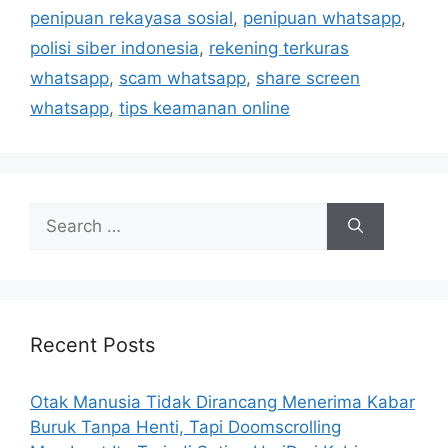
i
penipuan rekayasa sosial
,
penipuan whatsapp
,
e
polisi siber indonesia
,
rekening terkuras
s
whatsapp
,
scam whatsapp
,
share screen
whatsapp
,
tips keamanan online
S
e
a
r
c
h
Recent Posts
f
o
Otak Manusia Tidak Dirancang Menerima Kabar
r
Buruk Tanpa Henti, Tapi Doomscrolling
: