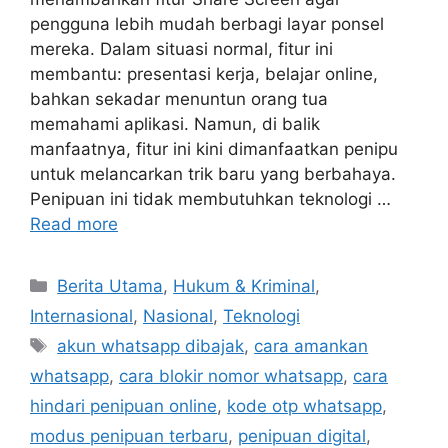
pengguna lebih mudah berbagi layar ponsel
mereka. Dalam situasi normal, fitur ini
membantu: presentasi kerja, belajar online,
bahkan sekadar menuntun orang tua
memahami aplikasi. Namun, di balik
manfaatnya, fitur ini kini dimanfaatkan penipu
untuk melancarkan trik baru yang berbahaya.
Penipuan ini tidak membutuhkan teknologi …
Read more
C
Berita Utama
,
Hukum & Kriminal
,
a
Internasional
,
Nasional
,
Teknologi
t
T
akun whatsapp dibajak
,
cara amankan
e
a
whatsapp
,
cara blokir nomor whatsapp
,
cara
g
g
hindari penipuan online
,
kode otp whatsapp
,
o
s
r
modus penipuan terbaru
,
penipuan digital
,