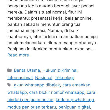
pengguna lebih mudah berbagi layar ponsel
mereka. Dalam situasi normal, fitur ini
membantu: presentasi kerja, belajar online,
bahkan sekadar menuntun orang tua
memahami aplikasi. Namun, di balik
manfaatnya, fitur ini kini dimanfaatkan penipu
untuk melancarkan trik baru yang berbahaya.
Penipuan ini tidak membutuhkan teknologi …
Read more
C
Berita Utama
,
Hukum & Kriminal
,
a
Internasional
,
Nasional
,
Teknologi
t
T
akun whatsapp dibajak
,
cara amankan
e
a
whatsapp
,
cara blokir nomor whatsapp
,
cara
g
g
hindari penipuan online
,
kode otp whatsapp
,
o
s
r
modus penipuan terbaru
,
penipuan digital
,