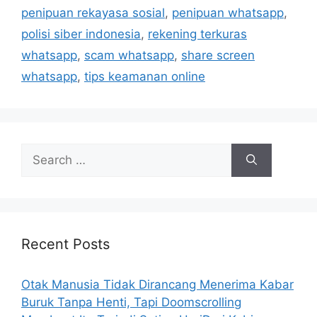
i
penipuan rekayasa sosial
,
penipuan whatsapp
,
e
polisi siber indonesia
,
rekening terkuras
s
whatsapp
,
scam whatsapp
,
share screen
whatsapp
,
tips keamanan online
S
e
a
r
c
h
Recent Posts
f
o
Otak Manusia Tidak Dirancang Menerima Kabar
r
Buruk Tanpa Henti, Tapi Doomscrolling
: