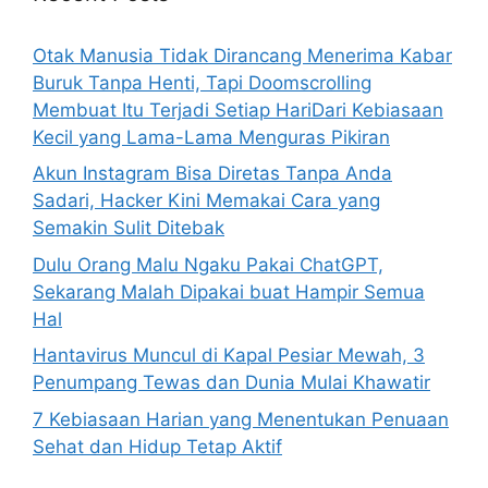
f
o
Otak Manusia Tidak Dirancang Menerima Kabar
r
Buruk Tanpa Henti, Tapi Doomscrolling
:
Membuat Itu Terjadi Setiap HariDari Kebiasaan
Kecil yang Lama-Lama Menguras Pikiran
Akun Instagram Bisa Diretas Tanpa Anda
Sadari, Hacker Kini Memakai Cara yang
Semakin Sulit Ditebak
Dulu Orang Malu Ngaku Pakai ChatGPT,
Sekarang Malah Dipakai buat Hampir Semua
Hal
Hantavirus Muncul di Kapal Pesiar Mewah, 3
Penumpang Tewas dan Dunia Mulai Khawatir
7 Kebiasaan Harian yang Menentukan Penuaan
Sehat dan Hidup Tetap Aktif