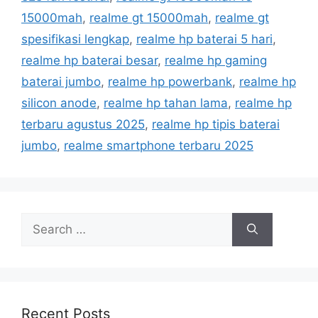
i
15000mah
,
realme gt 15000mah
,
realme gt
e
spesifikasi lengkap
,
realme hp baterai 5 hari
,
s
realme hp baterai besar
,
realme hp gaming
baterai jumbo
,
realme hp powerbank
,
realme hp
silicon anode
,
realme hp tahan lama
,
realme hp
terbaru agustus 2025
,
realme hp tipis baterai
jumbo
,
realme smartphone terbaru 2025
S
e
a
r
c
h
Recent Posts