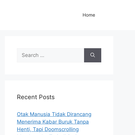
Home
S
e
a
r
c
h
Recent Posts
f
o
r
Otak Manusia Tidak Dirancang
:
Menerima Kabar Buruk Tanpa
Henti, Tapi Doomscrolling