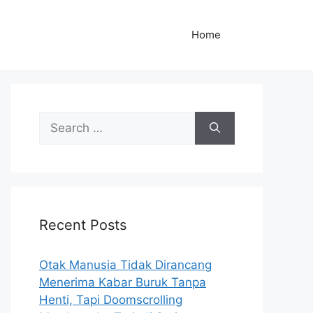
Home
S
e
a
r
c
h
Recent Posts
f
o
r
Otak Manusia Tidak Dirancang
:
Menerima Kabar Buruk Tanpa
Henti, Tapi Doomscrolling