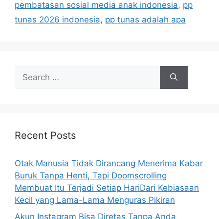
i
pembatasan sosial media anak indonesia
,
pp
e
tunas 2026 indonesia
,
pp tunas adalah apa
s
S
e
a
r
c
h
Recent Posts
f
o
Otak Manusia Tidak Dirancang Menerima Kabar
r
Buruk Tanpa Henti, Tapi Doomscrolling
:
Membuat Itu Terjadi Setiap HariDari Kebiasaan
Kecil yang Lama-Lama Menguras Pikiran
Akun Instagram Bisa Diretas Tanpa Anda