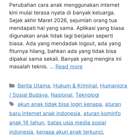
Perubahan cara anak menggunakan internet
kini mulai terasa nyata di banyak keluarga.
Sejak akhir Maret 2026, sejumlah orang tua
mendapati hal yang sama. Aplikasi yang biasa
digunakan anak tidak lagi berjalan seperti
biasa. Ada yang mendadak logout, ada yang
fiturnya hilang, bahkan ada yang tidak bisa
dipakai sama sekali. Banyak yang mengira ini
masalah teknis. …
Read more
C
Berita Utama
,
Hukum & Kriminal
,
Humaniora
a
/ Sosial Budaya
,
Nasional
,
Teknologi
t
T
akun anak tidak bisa login kenapa
,
aturan
e
a
baru internet anak indonesia
,
aturan kominfo
g
g
anak 16 tahun
,
batas usia media sosial
o
s
r
indonesia
,
kenapa akun anak terkunci
,