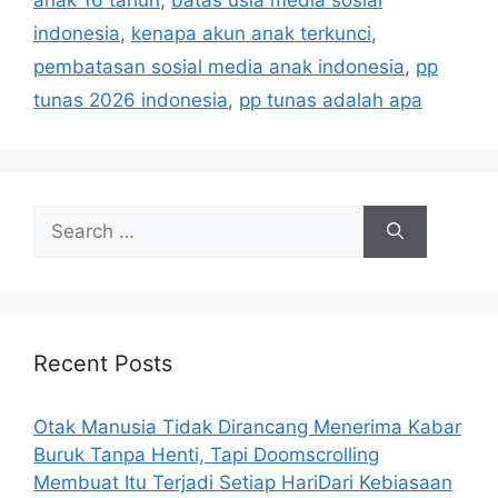
anak 16 tahun
,
batas usia media sosial
o
s
r
indonesia
,
kenapa akun anak terkunci
,
i
pembatasan sosial media anak indonesia
,
pp
e
tunas 2026 indonesia
,
pp tunas adalah apa
s
S
e
a
r
c
h
Recent Posts
f
o
Otak Manusia Tidak Dirancang Menerima Kabar
r
Buruk Tanpa Henti, Tapi Doomscrolling
:
Membuat Itu Terjadi Setiap HariDari Kebiasaan