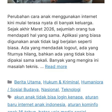
Perubahan cara anak menggunakan internet
kini mulai terasa nyata di banyak keluarga.
Sejak akhir Maret 2026, sejumlah orang tua
mendapati hal yang sama. Aplikasi yang biasa
digunakan anak tidak lagi berjalan seperti
biasa. Ada yang mendadak logout, ada yang
fiturnya hilang, bahkan ada yang tidak bisa
dipakai sama sekali. Banyak yang mengira ini
masalah teknis. …
Read more
C
Berita Utama
,
Hukum & Kriminal
,
Humaniora
a
/ Sosial Budaya
,
Nasional
,
Teknologi
t
T
akun anak tidak bisa login kenapa
,
aturan
e
a
baru internet anak indonesia
,
aturan kominfo
g
g