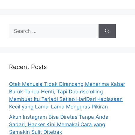
e
s
S
e
a
r
c
h
Recent Posts
f
o
Otak Manusia Tidak Dirancang Menerima Kabar
r
Buruk Tanpa Henti, Tapi Doomscrolling
:
Membuat Itu Terjadi Setiap HariDari Kebiasaan
Kecil yang Lama-Lama Menguras Pikiran
Akun Instagram Bisa Diretas Tanpa Anda
Sadari, Hacker Kini Memakai Cara yang
Semakin Sulit Ditebak