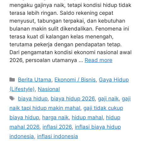
mengaku gajinya naik, tetapi kondisi hidup tidak
terasa lebih ringan. Saldo rekening cepat
menyusut, tabungan terpakai, dan kebutuhan
bulanan makin sulit dikendalikan. Fenomena ini
terasa kuat di kalangan kelas menengah,
terutama pekerja dengan pendapatan tetap.
Dari pengamatan kondisi ekonomi nasional awal
2026, persoalan utamanya …
Read more
C
Berita Utama
,
Ekonomi / Bisnis
,
Gaya Hidup
a
(Lifestyle)
,
Nasional
t
T
biaya hidup
,
biaya hidup 2026
,
gaji naik
,
gaji
e
a
naik tapi hidup makin mahal
,
gaji tidak cukup
g
g
biaya hidup
,
harga naik
,
hidup mahal
,
hidup
o
s
r
mahal 2026
,
inflasi 2026
,
inflasi biaya hidup
i
indonesia
,
inflasi indonesia