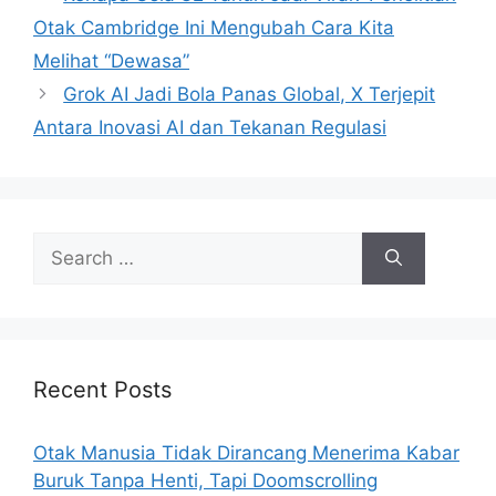
s
Otak Cambridge Ini Mengubah Cara Kita
Melihat “Dewasa”
Grok AI Jadi Bola Panas Global, X Terjepit
Antara Inovasi AI dan Tekanan Regulasi
S
e
a
r
c
h
Recent Posts
f
o
Otak Manusia Tidak Dirancang Menerima Kabar
r
Buruk Tanpa Henti, Tapi Doomscrolling
: