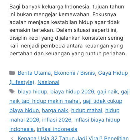
Bagi banyak keluarga Indonesia, tujuan tahun
ini bukan mengejar kemewahan. Fokusnya
adalah menjaga kestabilan hidup agar tidak
semakin tertekan. Dalam situasi seperti ini,
disiplin kecil yang dijalankan konsisten sering
kali menjadi pembeda antara keuangan yang
bertahan dan keuangan yang runtuh perlahan.
C
Berita Utama
,
Ekonomi / Bisnis
,
Gaya Hidup
a
(Lifestyle)
,
Nasional
t
T
biaya hidup
,
biaya hidup 2026
,
gaji naik
,
gaji
e
a
naik tapi hidup makin mahal
,
gaji tidak cukup
g
g
biaya hidup
,
harga naik
,
hidup mahal
,
hidup
o
s
r
mahal 2026
,
inflasi 2026
,
inflasi biaya hidup
i
indonesia
,
inflasi indonesia
e
Kenapa Usia 32 Tahun Jadi Viral? Penelitian