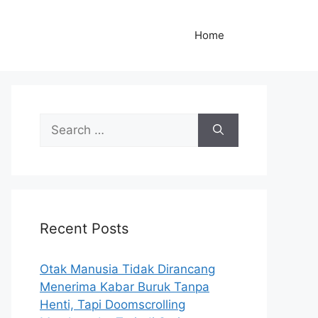
Home
S
e
a
r
c
h
Recent Posts
f
o
r
Otak Manusia Tidak Dirancang
:
Menerima Kabar Buruk Tanpa
Henti, Tapi Doomscrolling