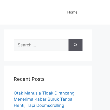
Home
S
e
a
r
c
h
Recent Posts
f
o
r
Otak Manusia Tidak Dirancang
:
Menerima Kabar Buruk Tanpa
Henti, Tapi Doomscrolling