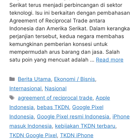
Serikat terus menjadi perbincangan di sektor
teknologi. Isu ini berkaitan dengan pembahasan
Agreement of Reciprocal Trade antara
Indonesia dan Amerika Serikat. Dalam kerangka
perjanjian tersebut, kedua negara membahas
kemungkinan pemberian konsesi untuk
mempermudah arus barang dan jasa. Salah
satu poin yang mencuat adalah …
Read more
C
Berita Utama
,
Ekonomi / Bisnis
,
a
Internasional
,
Nasional
t
T
agreement of reciprocal trade
,
Apple
e
a
Indonesia
,
bebas TKDN
,
Google Pixel
g
g
Indonesia
,
Google Pixel resmi Indonesia
,
iPhone
o
s
r
masuk Indonesia
,
kebijakan TKDN terbaru
,
i
TKDN Google Pixel
,
TKDN iPhone