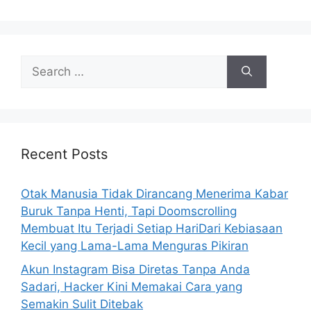
e
s
S
e
a
r
c
h
Recent Posts
f
o
Otak Manusia Tidak Dirancang Menerima Kabar
r
Buruk Tanpa Henti, Tapi Doomscrolling
:
Membuat Itu Terjadi Setiap HariDari Kebiasaan
Kecil yang Lama-Lama Menguras Pikiran
Akun Instagram Bisa Diretas Tanpa Anda
Sadari, Hacker Kini Memakai Cara yang
Semakin Sulit Ditebak