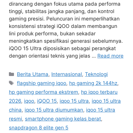
dirancang dengan fokus utama pada performa
tinggi, stabilitas jangka panjang, dan kontrol
gaming presisi. Peluncuran ini memperlihatkan
konsistensi strategi iQOO dalam membangun
lini produk performa, bukan sekadar
meningkatkan spesifikasi generasi sebelumnya.
iQOO 15 Ultra diposisikan sebagai perangkat
dengan orientasi teknis yang jelas …
Read more
C
Berita Utama
,
Internasional
,
Teknologi
a
T
flagship gaming iqoo
,
hp gaming 2k 144hz
,
t
a
hp gaming performa ekstrem
,
hp iqoo terbaru
e
g
2026
,
iqoo
,
iQOO 15
,
iqoo 15 ultra
,
iqoo 15 ultra
g
s
china
,
iqoo 15 ultra diumumkan
,
iqoo 15 ultra
o
r
resmi
,
smartphone gaming kelas berat
,
i
snapdragon 8 elite gen 5
e