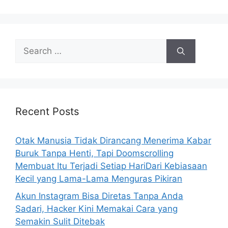
s
S
e
a
r
c
h
Recent Posts
f
o
Otak Manusia Tidak Dirancang Menerima Kabar
r
Buruk Tanpa Henti, Tapi Doomscrolling
:
Membuat Itu Terjadi Setiap HariDari Kebiasaan
Kecil yang Lama-Lama Menguras Pikiran
Akun Instagram Bisa Diretas Tanpa Anda
Sadari, Hacker Kini Memakai Cara yang
Semakin Sulit Ditebak