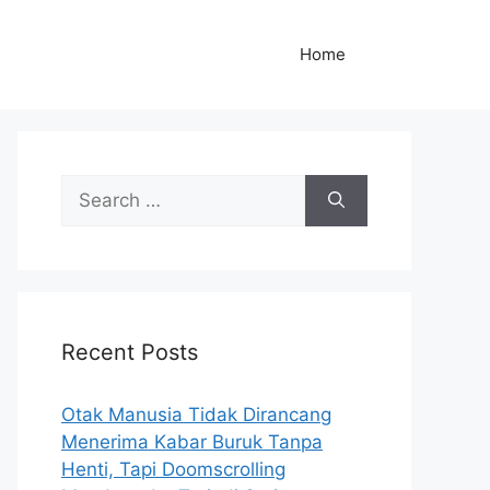
Home
S
e
a
r
c
h
Recent Posts
f
o
r
Otak Manusia Tidak Dirancang
:
Menerima Kabar Buruk Tanpa
Henti, Tapi Doomscrolling