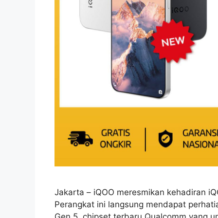
Jakarta – iQOO meresmikan kehadiran iQ
Perangkat ini langsung mendapat perhat
Gen 5, chipset terbaru Qualcomm yang un