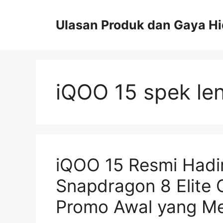
Skip
to
Ulasan Produk dan Gaya H
content
iQOO 15 spek le
iQOO 15 Resmi Hadir
Snapdragon 8 Elite
Promo Awal yang Me