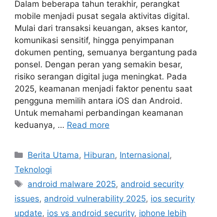
Dalam beberapa tahun terakhir, perangkat
mobile menjadi pusat segala aktivitas digital.
Mulai dari transaksi keuangan, akses kantor,
komunikasi sensitif, hingga penyimpanan
dokumen penting, semuanya bergantung pada
ponsel. Dengan peran yang semakin besar,
risiko serangan digital juga meningkat. Pada
2025, keamanan menjadi faktor penentu saat
pengguna memilih antara iOS dan Android.
Untuk memahami perbandingan keamanan
keduanya, …
Read more
C
Berita Utama
,
Hiburan
,
Internasional
,
a
Teknologi
t
T
android malware 2025
,
android security
e
a
issues
,
android vulnerability 2025
,
ios security
g
g
update
,
ios vs android security
,
iphone lebih
o