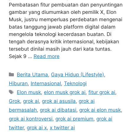
Pembatasan fitur pembuatan dan penyuntingan
gambar yang diumumkan oleh pemilik X, Elon
Musk, justru memperluas perdebatan mengenai
batas tanggung jawab platform digital dalam
mengelola teknologi kecerdasan buatan. Di
tengah derasnya kritik internasional, kebijakan
tersebut dinilai masih jauh dari kata tuntas.
Sejak 9 …
Read more
C
Berita Utama
,
Gaya Hidup (Lifestyle)
,
a
Hiburan
,
Internasional
,
Teknologi
t
T
Elon musk
,
elon musk grok ai
,
fitur grok ai
,
e
a
Grok
,
grok ai
,
grok ai asusila
,
grok ai
g
g
bermasalah
,
grok ai dibatasi
,
grok ai elon musk
,
o
s
r
grok ai kontroversi
,
grok ai premium
,
grok ai
i
twitter
,
grok ai x
,
x twitter ai