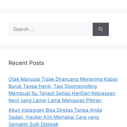
e
s
S
e
a
r
c
h
Recent Posts
f
o
Otak Manusia Tidak Dirancang Menerima Kabar
r
Buruk Tanpa Henti, Tapi Doomscrolling
:
Membuat Itu Terjadi Setiap HariDari Kebiasaan
Kecil yang Lama-Lama Menguras Pikiran
Akun Instagram Bisa Diretas Tanpa Anda
Sadari, Hacker Kini Memakai Cara yang
Semakin Sulit Ditebak