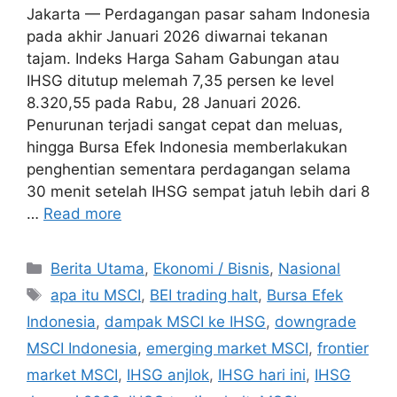
Jakarta — Perdagangan pasar saham Indonesia
pada akhir Januari 2026 diwarnai tekanan
tajam. Indeks Harga Saham Gabungan atau
IHSG ditutup melemah 7,35 persen ke level
8.320,55 pada Rabu, 28 Januari 2026.
Penurunan terjadi sangat cepat dan meluas,
hingga Bursa Efek Indonesia memberlakukan
penghentian sementara perdagangan selama
30 menit setelah IHSG sempat jatuh lebih dari 8
…
Read more
C
Berita Utama
,
Ekonomi / Bisnis
,
Nasional
a
T
apa itu MSCI
,
BEI trading halt
,
Bursa Efek
t
a
Indonesia
,
dampak MSCI ke IHSG
,
downgrade
e
g
MSCI Indonesia
,
emerging market MSCI
,
frontier
g
s
market MSCI
,
IHSG anjlok
,
IHSG hari ini
,
IHSG
o