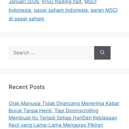
r
Januari 2026
,
IHSG trading halt
,
MSCI
i
Indonesia
,
pasar saham Indonesia
,
peran MSCI
e
di pasar saham
s
S
e
a
r
c
h
Recent Posts
f
o
Otak Manusia Tidak Dirancang Menerima Kabar
r
Buruk Tanpa Henti, Tapi Doomscrolling
:
Membuat Itu Terjadi Setiap HariDari Kebiasaan
Kecil yang Lama-Lama Menguras Pikiran