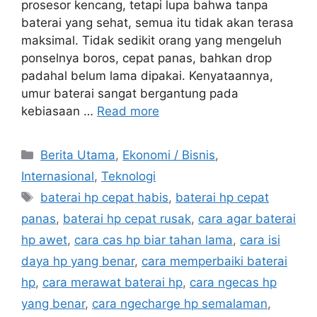
prosesor kencang, tetapi lupa bahwa tanpa
baterai yang sehat, semua itu tidak akan terasa
maksimal. Tidak sedikit orang yang mengeluh
ponselnya boros, cepat panas, bahkan drop
padahal belum lama dipakai. Kenyataannya,
umur baterai sangat bergantung pada
kebiasaan …
Read more
C
Berita Utama
,
Ekonomi / Bisnis
,
a
Internasional
,
Teknologi
t
T
baterai hp cepat habis
,
baterai hp cepat
e
a
panas
,
baterai hp cepat rusak
,
cara agar baterai
g
g
hp awet
,
cara cas hp biar tahan lama
,
cara isi
o
s
r
daya hp yang benar
,
cara memperbaiki baterai
i
hp
,
cara merawat baterai hp
,
cara ngecas hp
e
yang benar
,
cara ngecharge hp semalaman
,
s