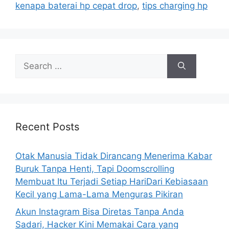
kenapa baterai hp cepat drop
,
tips charging hp
S
e
a
r
c
h
Recent Posts
f
o
Otak Manusia Tidak Dirancang Menerima Kabar
r
Buruk Tanpa Henti, Tapi Doomscrolling
:
Membuat Itu Terjadi Setiap HariDari Kebiasaan
Kecil yang Lama-Lama Menguras Pikiran
Akun Instagram Bisa Diretas Tanpa Anda
Sadari, Hacker Kini Memakai Cara yang