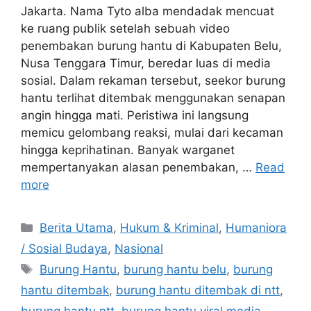
Jakarta. Nama Tyto alba mendadak mencuat
ke ruang publik setelah sebuah video
penembakan burung hantu di Kabupaten Belu,
Nusa Tenggara Timur, beredar luas di media
sosial. Dalam rekaman tersebut, seekor burung
hantu terlihat ditembak menggunakan senapan
angin hingga mati. Peristiwa ini langsung
memicu gelombang reaksi, mulai dari kecaman
hingga keprihatinan. Banyak warganet
mempertanyakan alasan penembakan, …
Read
more
C
Berita Utama
,
Hukum & Kriminal
,
Humaniora
a
/ Sosial Budaya
,
Nasional
t
T
Burung Hantu
,
burung hantu belu
,
burung
e
a
hantu ditembak
,
burung hantu ditembak di ntt
,
g
g