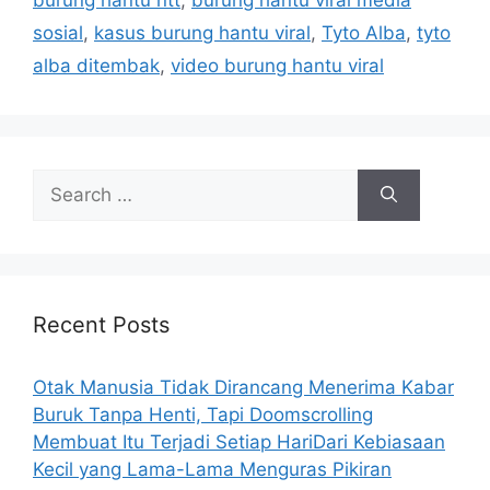
burung hantu ntt
,
burung hantu viral media
o
s
r
sosial
,
kasus burung hantu viral
,
Tyto Alba
,
tyto
i
alba ditembak
,
video burung hantu viral
e
s
S
e
a
r
c
h
Recent Posts
f
o
Otak Manusia Tidak Dirancang Menerima Kabar
r
Buruk Tanpa Henti, Tapi Doomscrolling
:
Membuat Itu Terjadi Setiap HariDari Kebiasaan
Kecil yang Lama-Lama Menguras Pikiran