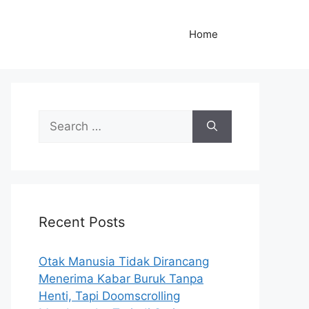
Home
S
e
a
r
c
h
Recent Posts
f
o
r
Otak Manusia Tidak Dirancang
:
Menerima Kabar Buruk Tanpa
Henti, Tapi Doomscrolling