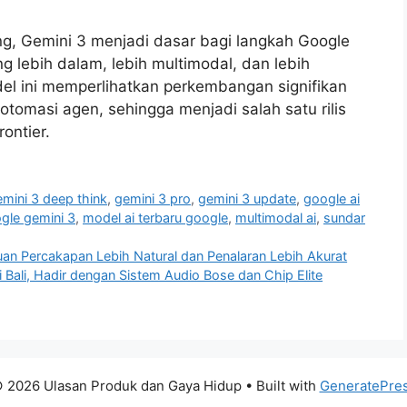
, Gemini 3 menjadi dasar bagi langkah Google
lebih dalam, lebih multimodal, dan lebih
del ini memperlihatkan perkembangan signifikan
otomasi agen, sehingga menjadi salah satu rilis
ontier.
mini 3 deep think
,
gemini 3 pro
,
gemini 3 update
,
google ai
gle gemini 3
,
model ai terbaru google
,
multimodal ai
,
sundar
uan Percakapan Lebih Natural dan Penalaran Lebih Akurat
 Bali, Hadir dengan Sistem Audio Bose dan Chip Elite
 2026 Ulasan Produk dan Gaya Hidup
• Built with
GeneratePre