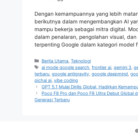
Dengan kemampuannya yang lebih matang
berikutnya dalam mengembangkan AI yang 
mampu bekerja sebagai mitra digital. Mo
dalam penalaran, pengolahan visual, dan 
terpenting Google dalam kategori model fr
C
Berita Utama
,
Teknologi
a
T
ai mode google search
,
frontier ai
,
gemini 3
,
ge
t
a
terbaru
,
google antigravity
,
google deepmind
,
goo
e
g
pichai ai
,
vibe coding
g
s
GPT 5.1 Mulai Dirilis Global, Hadirkan Kemamp
o
Poco F8 Pro dan Poco F8 Ultra Debut Global di
r
Generasi Terbaru
i
e
s
©